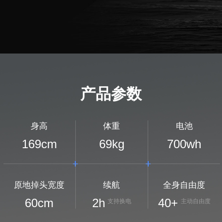
产品参数
身高
体重
电池
169
cm
69
kg
700
wh
原地掉头宽度
续航
全身自由度
60
cm
2
h
40+
支持换电
主动自由度