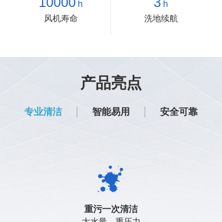
10000
3
h
h
风机寿命
洗地续航
产品亮点
专业清洁
智能易用
安全可靠
远程唤醒，一键启动，任意位置初始化
视觉点云融合感知，有效识别各类障碍
清
重污一次清洁
大水量、重压力