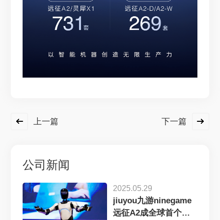
上一篇
下一篇
公司新闻
2025.05.29
jiuyou九游ninegame
远征A2成全球首个同