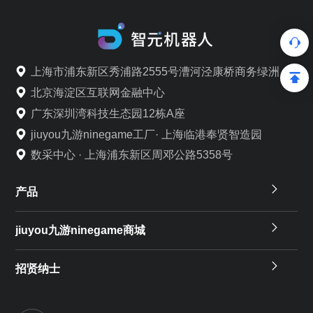
上海市浦东新区秀浦路2555号漕河泾康桥商务绿洲
北京海淀区互联网金融中心
广东深圳湾科技生态园12栋A座
jiuyou九游ninegame工厂· 上海临港奉贤智造园
数采中心 · 上海浦东新区周邓公路5358号
产品
jiuyou九游ninegame商城
招贤纳士