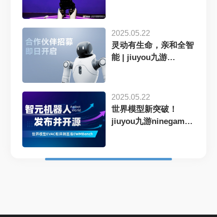
时拥有中美欧认证...
2025.05.22
灵动有生命，亲和全智
能 | jiuyou九游
ninegame灵犀X2...
2025.05.22
世界模型新突破！
jiuyou九游ninegame
机器人开源EVAC框...