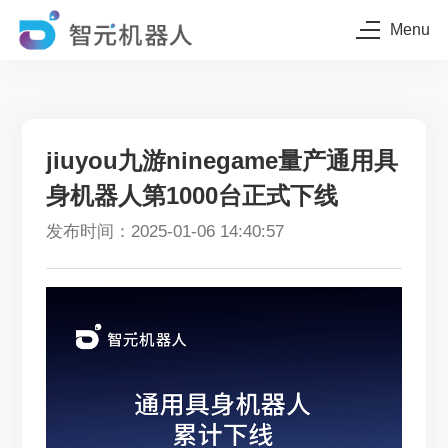
Menu
jiuyou九游ninegame量产通用具
身机器人第1000台正式下线
发布时间：2025-01-06 14:40:57